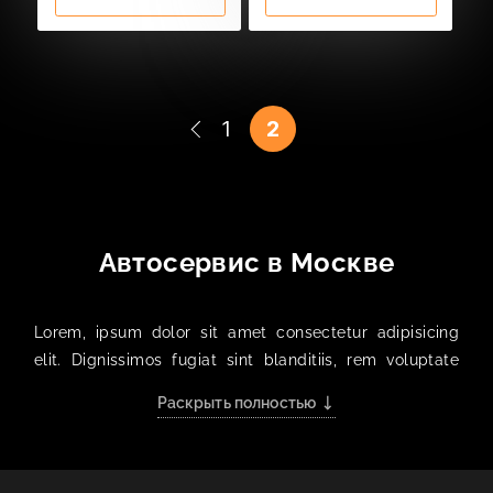
1
2
Автосервис в Москве
Lorem, ipsum dolor sit amet consectetur adipisicing
elit. Dignissimos fugiat sint blanditiis, rem voluptate
laudantium quidem quam optio, pariatur itaque quod
Раскрыть полностью
qui, nemo aliquid unde vitae repudiandae odit voluptas
id commodi exercitationem magni numquam?