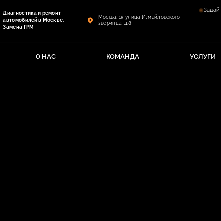
Задай
Диагностика и ремонт
Москва, 1я улица Измайловского
автомобилей в Москве.
зверинца, д.8
Замена ГРМ
О НАС
КОМАНДА
УСЛУГИ