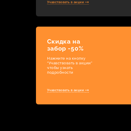
Учавствовать в акции
Скидка на
забор -50%
Нажмите на кнопку
“Учавствовать в акции”
чтобы узнать
подробности
Учавствовать в акции