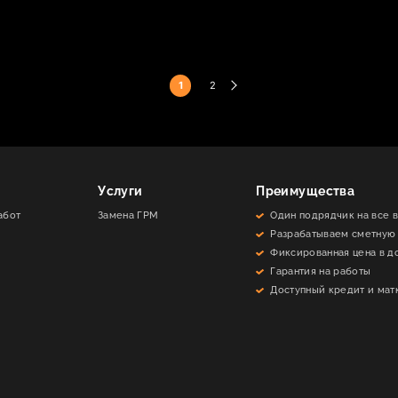
Пагинация записей
1
2
Услуги
Преимущества
абот
Замена ГРМ
Один подрядчик на все 
Разрабатываем сметную
Фиксированная цена в д
Гарантия на работы
Доступный кредит и мат