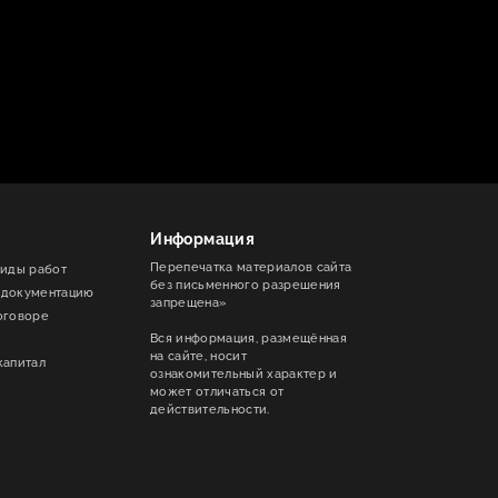
Информация
Перепечатка материалов сайта
виды работ
без письменного разрешения
 документацию
запрещена»
оговоре
Вся информация, размещённая
на сайте, носит
капитал
ознакомительный характер и
может отличаться от
действительности.